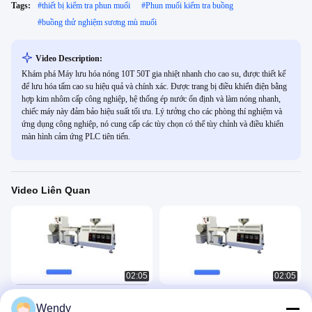
Tags:
#
thiết bị kiểm tra phun muối
#
Phun muối kiểm tra buồng
#
buồng thử nghiệm sương mù muối
Video Description:
Khám phá Máy lưu hóa nóng 10T 50T gia nhiệt nhanh cho cao su, được thiết kế
để lưu hóa tấm cao su hiệu quả và chính xác. Được trang bị điều khiển điện bằng
hợp kim nhôm cấp công nghiệp, hệ thống ép nước ổn định và làm nóng nhanh,
chiếc máy này đảm bảo hiệu suất tối ưu. Lý tưởng cho các phòng thí nghiệm và
ứng dụng công nghiệp, nó cung cấp các tùy chọn có thể tùy chỉnh và điều khiển
màn hình cảm ứng PLC tiên tiến.
Video Liên Quan
02:05
02:05
Máy đùn trục vít đơn nhỏ trong phòng
Phòng thí nghiệm Mini Desktop Twin
Wendy
thí nghiệm
Screw Extruder Twin Screw Phòng thí