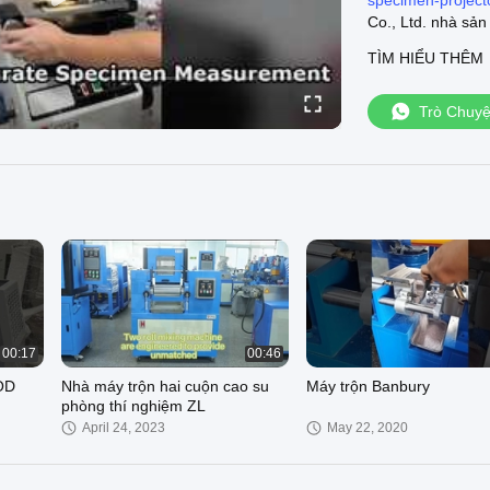
specimen-project
Co., Ltd. nhà sản
kiểm tra cao su:
h
TÌM HIỂU THÊM
machine-298248.
https://www.rubb
298264.html
Máy 
Trò Chuy
https://www.rubbe
mừng bạn đến thă
https://www.rubb
00:17
00:46
OD
Nhà máy trộn hai cuộn cao su
Máy trộn Banbury
phòng thí nghiệm ZL
April 24, 2023
May 22, 2020