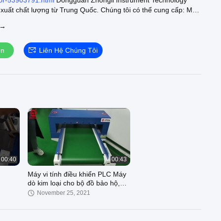
or-53903791.html
Dongguan Zhongli Instrument Technology
 xuất chất lượng từ Trung Quốc. Chúng tôi có thể cung cấp: Máy
ttps://www.rubbertestingmachine.com/supplier-rubber-testing-
 →
html
Máy ép lưu hóa:
ertestingmachine.com/supplier-vulcanizing-press-machine-
nghiền hai cuộn:
ện
Liên Hệ Chúng Tôi
rtestingmachine.com/supplier-two-roll-mill-298255.html
Chào
m máy nghiền hai cuộn của chúng tôi trang web chính thức:
ertestingmachine.com
##
00:40
00:43
Máy vi tính điều khiển PLC Máy
dò kim loại cho bộ đồ bảo hộ,
gối
November 25, 2021