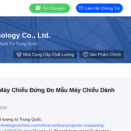
Trò Chuyện
Liên Hệ Chúng Tôi
ology Co., Ltd.
ất Từ ​​Trung Quốc
Nhà Cung Cấp Chất Lượng
Sản Phẩm Chính
 Máy Chiếu Đứng Đo Mẫu Máy Chiếu Dành
2026
t lượng từ Trung Quốc.
rtestingmachine.com/china-vertical-projector-measuring-