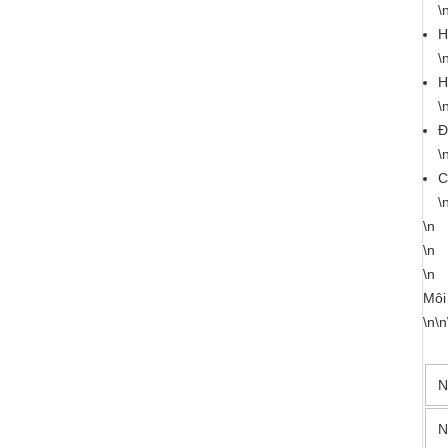
\
H
\
H
\
Đ
\
C
\
\n
\n
\n
Môi
\n\n
N
N