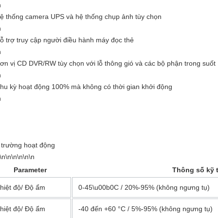
n
ệ thống camera UPS và hệ thống chụp ảnh tùy chọn
n
ỗ trợ truy cập người điều hành máy đọc thẻ
n
ơn vị CD DVR/RW tùy chọn với lỗ thông gió và các bộ phận trong suốt
n
hu kỳ hoạt động 100% mà không có thời gian khởi động
n
 trường hoạt động
\n\n\n\n\n\n
Parameter
Thông số kỹ 
hiệt độ/ Độ ẩm
0-45\u00b0C / 20%-95% (không ngưng tụ)
hiệt độ/ Độ ẩm
-40 đến +60 °C / 5%-95% (không ngưng tụ)