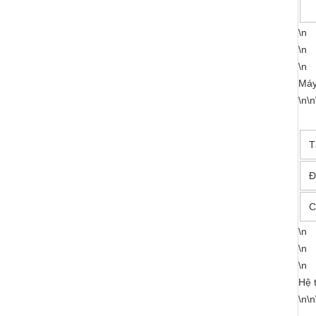
\n
\n
\n
Máy 
\n\n
T
Đ
C
\n
\n
\n
Hệ 
\n\n