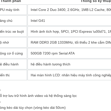
Thành phần
Thông số kỹ thuậ
PU máy tính
Intel Core 2 Duo 3400, 2.6GHz, 1MB L2 Cache, 
ảng chủ
Intel G41
iến trúc xe buýt
Hình ảnh tích hợp, 5PCI, 1PCI Express \u00d71, 
ộ nhớ
RAM DDR3 2GB 1333MHz, tối thiểu 2 khe cắm D
ộng cơ ổ cứng
500GB 7200 rpm Serial ATA
ệ điều hành
hệ điều hành tương thích
iển thị
Hai màn hình LCD: nhãn hiệu máy tính công nghiệ
n
ỗ trợ lưu trữ hình ảnh video và hệ thống sàng lọc
n
òng kéo dài tùy chọn (vòng kéo dài 50cm)