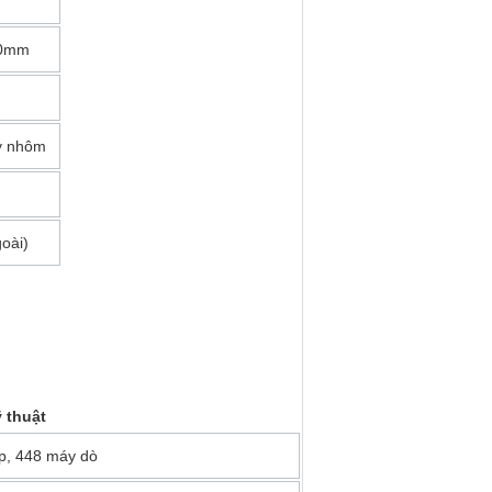
.0mm
y nhôm
oài)
 thuật
ép, 448 máy dò