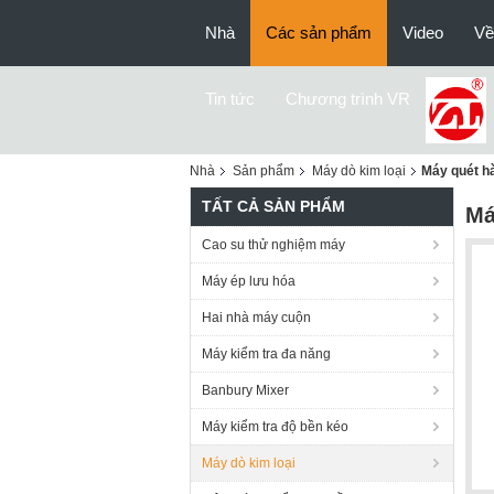
Nhà
Các sản phẩm
Video
Về
Tin tức
Chương trình VR
Nhà
Sản phẩm
Máy dò kim loại
Máy quét hà
TẤT CẢ SẢN PHẨM
Má
Cao su thử nghiệm máy
Máy ép lưu hóa
Hai nhà máy cuộn
Máy kiểm tra đa năng
Banbury Mixer
Máy kiểm tra độ bền kéo
Máy dò kim loại