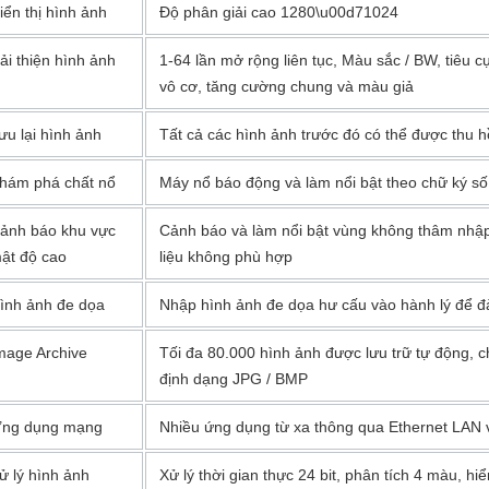
iển thị hình ảnh
Độ phân giải cao 1280\u00d71024
ải thiện hình ảnh
1-64 lần mở rộng liên tục, Màu sắc / BW, tiêu c
vô cơ, tăng cường chung và màu giả
ưu lại hình ảnh
Tất cả các hình ảnh trước đó có thể được thu h
hám phá chất nổ
Máy nổ báo động và làm nổi bật theo chữ ký số
ảnh báo khu vực
Cảnh báo và làm nổi bật vùng không thâm nhập 
ật độ cao
liệu không phù hợp
ình ảnh đe dọa
Nhập hình ảnh đe dọa hư cấu vào hành lý để đ
mage Archive
Tối đa 80.000 hình ảnh được lưu trữ tự động, 
định dạng JPG / BMP
ng dụng mạng
Nhiều ứng dụng từ xa thông qua Ethernet LAN
ử lý hình ảnh
Xử lý thời gian thực 24 bit, phân tích 4 màu, hi