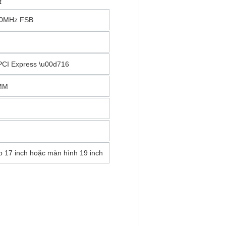
t
800MHz FSB
1PCI Express \u00d716
IMM
p 17 inch hoặc màn hình 19 inch