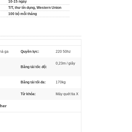
10-15 ngày
T/T, thư tín dụng, Western Union
100 bộ mỗi tháng
nhà ga
Quyền lực:
220 50hz
0,23m / giây
Băng tải tốc độ:
Băng tải tối đa:
170kg
Từ khóa:
Máy quét tia X
gher