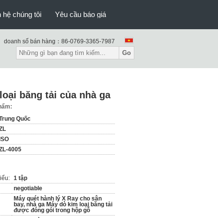
n hệ chúng tôi
Yêu cầu báo giá
doanh số bán hàng：
86-0769-3365-7987
Go
oại băng tải của nhà ga
phẩm:
Trung Quốc
ZL
ISO
ZL-4005
iểu:
1 tập
negotiable
Máy quét hành lý X Ray cho sân
bay, nhà ga Máy dò kim loại băng tải
được đóng gói trong hộp gỗ