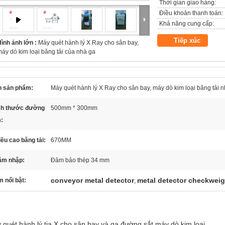
Thời gian giao hàng:
Điều khoản thanh toán:
Khả năng cung cấp:
Tiếp xúc
ình ảnh lớn :
Máy quét hành lý X Ray cho sân bay,
áy dò kim loại băng tải của nhà ga
n sản phẩm:
Máy quét hành lý X Ray cho sân bay, máy dò kim loại băng tải 
ch thước đường
500mm * 300mm
:
ều cao băng tải:
670MM
âm nhập:
Đảm bảo thép 34 mm
conveyor metal detector
metal detector checkwei
 nổi bật:
,
 quét hành lý tia X cho sân bay và ga đường sắt máy dò kim loại