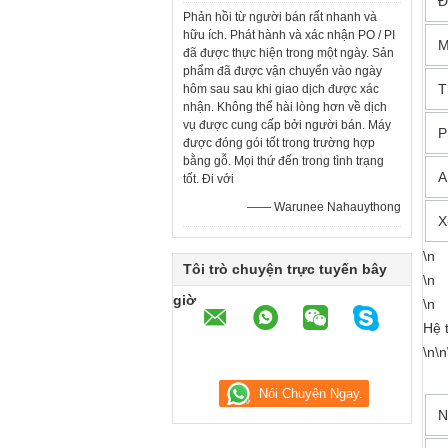
Đ
Phản hồi từ người bán rất nhanh và
hữu ích. Phát hành và xác nhận PO / PI
M
đã được thực hiện trong một ngày. Sản
phẩm đã được vận chuyển vào ngày
T
hôm sau sau khi giao dịch được xác
nhận. Không thể hài lòng hơn về dịch
vụ được cung cấp bởi người bán. Máy
P
được đóng gói tốt trong trường hợp
bằng gỗ. Mọi thứ đến trong tình trạng
A
tốt. Đi với
—— Warunee Nahauythong
X
\n
Tôi trò chuyện trực tuyến bây
\n
giờ
\n
Hệ 
\n\n
N