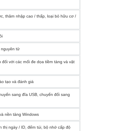
ực, thâm nhập cao / thấp, loại bỏ hữu cơ /
ồi
 nguyên tử
đối với các mối đe dọa tiềm tàng và vật
ào tạo và đánh giá
chuyển sang đĩa USB, chuyển đổi sang
 và nền tảng Windows
ển thị ngày / ID, đếm túi, bộ nhớ cấp độ