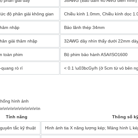
ộ phân giải dây
38AWG (Bảo đảm 40 AWG điển hình)
ức độ phân giải không gian
Chiều kính 1.0mm, Chiều kính dọc 1
hâm nhập
Bảo lãnh thép 34mm
hân giải thâm nhập
32AWG dây nhìn thấy dưới 22mm dà
n toàn phim
Bộ phim bảo hành ASA/ISO1600
-quang rò rỉ
< 0.1 \u03bcGy/h (ở 5cm từ vỏ bên ng
thống hình ảnh
\n\n\n\n\n\n\n\n\n\n\n
Tính năng
Thông số kỹ
guyên tắc kỹ thuật
Hình ảnh tia X năng lượng kép; Mảng hình L k