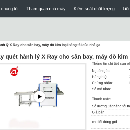
 chúng tôi
Tham quan nhà máy
Kiểm soát chất lượng
Liê
nh lý X Ray cho sân bay, máy dò kim loại băng tải của nhà ga
y quét hành lý X Ray cho sân bay, máy dò kim l
Thông tin chi tiết sản 
Nguồn gốc:
Hàng hiệu:
Chứng nhận:
Số mô hình:
Thanh toán:
Số lượng đặt hàng tối th
Giá bán:
chi tiết đóng gói: