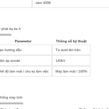
xám 4096
phát tia tia X
\n\n\n\n
Parameter
Thông số kỹ thuật
ạo hướng dẫn
Từ dưới lên trên
iện áp anode
140kV
hế độ làm mát / chu kỳ làm việc
Máy làm mát / 100%
thống máy tính
\n\n\n\n\n\n\n\n