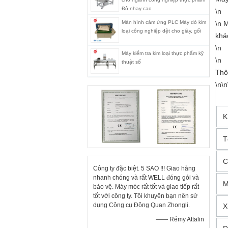
Độ nhạy cao
\n
Màn hình cảm ứng PLC Máy dò kim
\n M
loại công nghiệp dệt cho giày, gối
khá
\n
Máy kiểm tra kim loại thực phẩm kỹ
\n
thuật số
Thô
\n\n
K
T
C
Công ty đặc biệt. 5 SAO !!! Giao hàng
nhanh chóng và rất WELL đóng gói và
M
bảo vệ. Máy móc rất tốt và giao tiếp rất
tốt với công ty. Tôi khuyên bạn nên sử
dụng Công cụ Đông Quan Zhongli.
X
—— Rémy Attalin