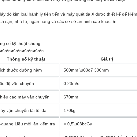
áy dò kim loại hành lý tiên tiến và máy quét tia X được thiết kế để kiểm
ch sạn, nhà tù, ngân hàng và các cơ sở an ninh cao khác. \n
ng số kỹ thuật chung
\n\n\n\n\n\n\n\n\n\n\n\n
Thông số kỹ thuật
Giá trị
ích thước đường hầm
500mm \u00d7 300mm
ốc độ vận chuyển
0.23m/s
hiều cao máy vận chuyển
670mm
áy vận chuyển tải tối đa
170kg
-quang Liều mỗi lần kiểm tra
< 0,5\u03bcGy