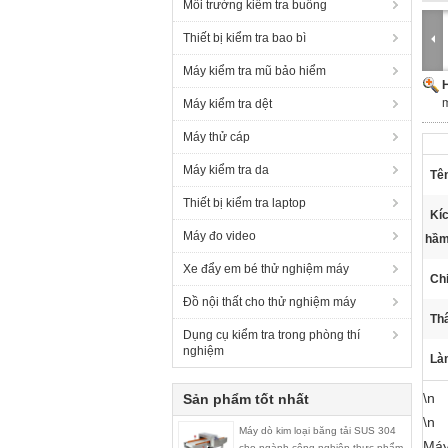
Môi trường kiểm tra buồng
Thiết bị kiểm tra bao bì
Máy kiểm tra mũ bảo hiểm
H
m
Máy kiểm tra dệt
Máy thử cáp
Máy kiểm tra da
Tê
Thiết bị kiểm tra laptop
Kí
Máy đo video
hầm
Xe đẩy em bé thử nghiệm máy
Chi
Đồ nội thất cho thử nghiệm máy
Th
Dụng cụ kiểm tra trong phòng thí
nghiệm
Làm
\n
Sản phẩm tốt nhất
\n
Máy dò kim loại băng tải SUS 304
Máy
cho ngành công nghiệp thực phẩm