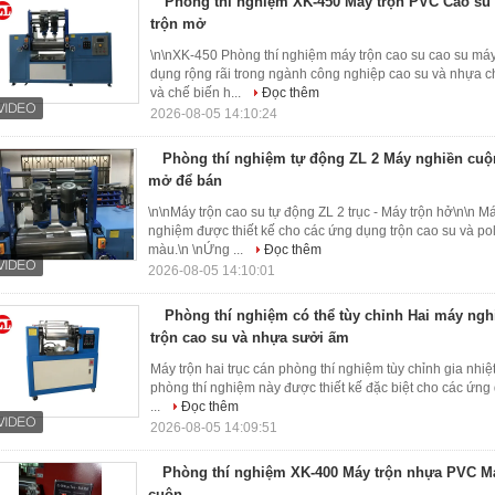
Phòng thí nghiệm XK-450 Máy trộn PVC Cao su 
trộn mở
\n\nXK-450 Phòng thí nghiệm máy trộn cao su cao su m
dụng rộng rãi trong ngành công nghiệp cao su và nhựa 
và chế biến h...
Đọc thêm
2026-08-05 14:10:24
Phòng thí nghiệm tự động ZL 2 Máy nghiền cuộn
mở để bán
\n\nMáy trộn cao su tự động ZL 2 trục - Máy trộn hở\n\n M
nghiệm được thiết kế cho các ứng dụng trộn cao su và p
màu.\n \nỨng ...
Đọc thêm
2026-08-05 14:10:01
Phòng thí nghiệm có thể tùy chỉnh Hai máy ngh
trộn cao su và nhựa sưởi ấm
Máy trộn hai trục cán phòng thí nghiệm tùy chỉnh gia nhiệ
phòng thí nghiệm này được thiết kế đặc biệt cho các ứn
...
Đọc thêm
2026-08-05 14:09:51
Phòng thí nghiệm XK-400 Máy trộn nhựa PVC Má
cuộn