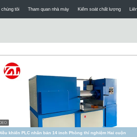
 chúng tôi
Tham quan nhà máy
Kiểm soát chất lượng
Liê
Điều khiển PLC nhân bản 14 inch Phòng thí nghiệm Hai cuộn