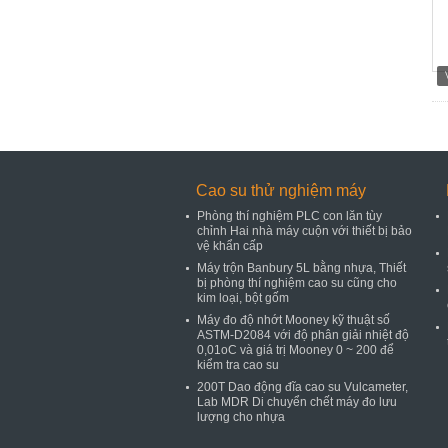
Cao su thử nghiệm máy
Phòng thí nghiệm PLC con lăn tùy
chỉnh Hai nhà máy cuộn với thiết bị bảo
vệ khẩn cấp
Máy trộn Banbury 5L bằng nhựa, Thiết
bị phòng thí nghiệm cao su cũng cho
kim loại, bột gốm
Máy đo độ nhớt Mooney kỹ thuật số
ASTM-D2084 với độ phân giải nhiệt độ
0,01oC và giá trị Mooney 0 ~ 200 để
kiểm tra cao su
200T Dao động đĩa cao su Vulcameter,
Lab MDR Di chuyển chết máy đo lưu
lượng cho nhựa