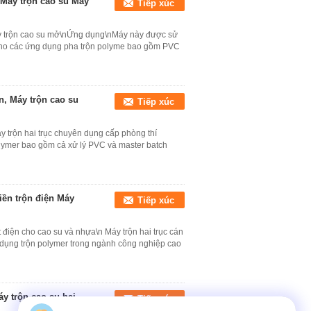
Máy trộn cao su Máy
Tiếp xúc
áy trộn cao su mở\nỨng dụng\nMáy này được sử
cho các ứng dụng pha trộn polyme bao gồm PVC
, Máy trộn cao su
Tiếp xúc
áy trộn hai trục chuyên dụng cấp phòng thí
olymer bao gồm cả xử lý PVC và master batch
iền trộn điện Máy
Tiếp xúc
t điện cho cao su và nhựa\n Máy trộn hai trục cán
g dụng trộn polymer trong ngành công nghiệp cao
y trộn cao su hai
Tiếp xúc