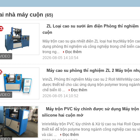
ai nhà máy cuộn
(65)
ZL Loại cao su sưởi ấm điện Phòng thí nghiệm 
cuộn
Máy trộn cao su gia nhiệt điện ZL loại hai trụcMáy trộn 
dụng phòng thí nghiệm và công nghiệp trong chế biến c
trong ng...
Đọc thêm
2026-08-05 14:10:54
Máy cao su phòng thí nghiệm ZL 2 Máy trộn nh
\n\nZL Phòng thí nghiệm Máy cao su 2 Roll Mill\nMáy ca
được thiết kế cho các ứng dụng trộn polymer trong ngà
chế biến lô ...
Đọc thêm
2026-08-05 14:10:52
Máy trộn PVC tùy chỉnh được sử dụng Máy trộn
silicone hai cuộn mở
\n\n\nMáy trộn PVC tùy chỉnh & Xử lý cao su Hai Roll Op
thiết kế để trộn polyme trong ngành công nghiệp cao su v
và các ...
Đọc thêm