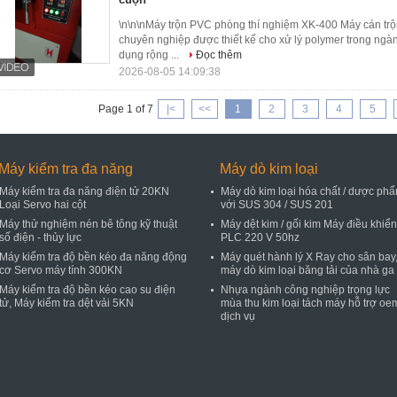
\n\n\nMáy trộn PVC phòng thí nghiệm XK-400 Máy cán trộn 
chuyên nghiệp được thiết kế cho xử lý polymer trong ng
dụng rộng ...
Đọc thêm
2026-08-05 14:09:38
Page 1 of 7
|<
<<
1
2
3
4
5
Máy kiểm tra đa năng
Máy dò kim loại
Máy kiểm tra đa năng điện tử 20KN
Máy dò kim loại hóa chất / dược ph
Loại Servo hai cột
với SUS 304 / SUS 201
Máy thử nghiệm nén bê tông kỹ thuật
Máy dệt kim / gối kim Máy điều khiển
số điện - thủy lực
PLC 220 V 50hz
Máy kiểm tra độ bền kéo đa năng động
Máy quét hành lý X Ray cho sân bay
cơ Servo máy tính 300KN
máy dò kim loại băng tải của nhà ga
Máy kiểm tra độ bền kéo cao su điện
Nhựa ngành công nghiệp trọng lực
tử, Máy kiểm tra dệt vải 5KN
mùa thu kim loại tách máy hỗ trợ oe
dịch vụ