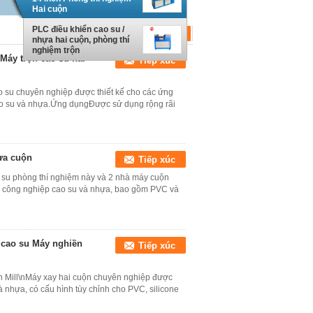
Hai cuộn
PLC điều khiển cao su /
nhựa hai cuộn, phòng thí
nghiệm trộn
Máy trộn cao su hai
Tiếp xúc
cao su chuyên nghiệp được thiết kế cho các ứng
ao su và nhựa.Ứng dụngĐược sử dụng rộng rãi
ựa cuộn
Tiếp xúc
o su phòng thí nghiệm này và 2 nhà máy cuộn
nh công nghiệp cao su và nhựa, bao gồm PVC và
 cao su Máy nghiền
Tiếp xúc
en Mill\nMáy xay hai cuộn chuyên nghiệp được
à nhựa, có cấu hình tùy chỉnh cho PVC, silicone