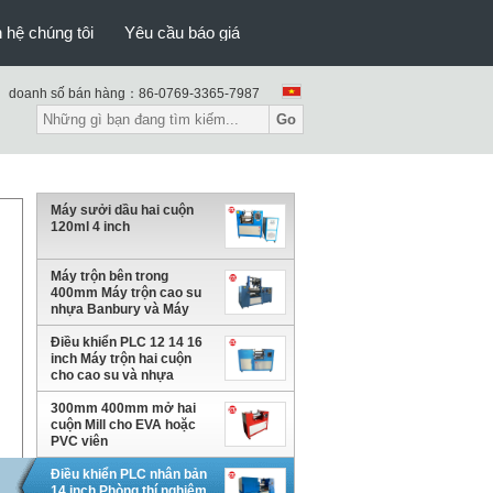
n hệ chúng tôi
Yêu cầu báo giá
doanh số bán hàng：
86-0769-3365-7987
Go
Máy sưởi dầu hai cuộn
120ml 4 inch
Máy trộn bên trong
400mm Máy trộn cao su
nhựa Banbury và Máy
trộn kim loại gốm sứ
Điều khiển PLC 12 14 16
inch Máy trộn hai cuộn
cho cao su và nhựa
300mm 400mm mở hai
cuộn Mill cho EVA hoặc
PVC viên
Điều khiển PLC nhân bản
14 inch Phòng thí nghiệm