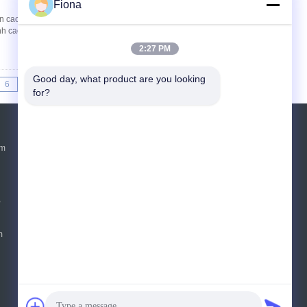
Fiona
cao su hai trục\nThiết bị trộn phòng thí nghiệm
ành cao su và nhựa.\n\n\nỨng dụng\nĐược sử
2:27 PM
Good day, what product are you looking 
6
7
>>
>|
for?
Yêu cầu báo giá
ẩm
Gửi
sgs
,
E-Mail
Sơ đồ trang web
|
m
Trang di động