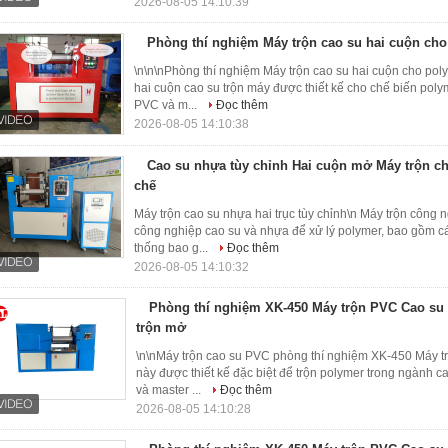
2026-08-05 14:10:39
Phòng thí nghiệm Máy trộn cao su hai cuộn ch
\n\n\nPhòng thí nghiệm Máy trộn cao su hai cuộn cho po
hai cuộn cao su trộn máy được thiết kế cho chế biến pol
PVC và m...
Đọc thêm
2026-08-05 14:10:38
Cao su nhựa tùy chỉnh Hai cuộn mở Máy trộn ch
chế
Máy trộn cao su nhựa hai trục tùy chỉnh\n Máy trộn công
công nghiệp cao su và nhựa để xử lý polymer, bao gồm c
thống bao g...
Đọc thêm
2026-08-05 14:10:32
Phòng thí nghiệm XK-450 Máy trộn PVC Cao su 
trộn mở
\n\nMáy trộn cao su PVC phòng thí nghiệm XK-450 Máy t
này được thiết kế đặc biệt để trộn polymer trong ngành
và master ...
Đọc thêm
2026-08-05 14:10:28