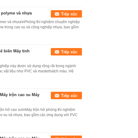
o polyme và nhựa
Tiếp xúc
lymer và nhựa\nPhòng thí nghiệm chuyên nghiệp
yme trong cao su và công nghiệp nhựa, bao gồm
ế biến Máy tinh
Tiếp xúc
 nghiệp này được sử dụng rộng rãi trong ngành
ác vật liệu như PVC và masterbatch màu. Hệ
Máy trộn cao su Máy
Tiếp xúc
rộn hở cao su\nMáy trộn hở phòng thí nghiệm
 cao su và nhựa, bao gồm các ứng dụng với PVC