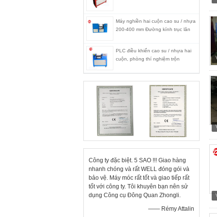
Máy nghiền hai cuộn cao su / nhựa
200-400 mm Đường kính trục lăn
PLC điều khiển cao su / nhựa hai
cuộn, phòng thí nghiệm trộn
Công ty đặc biệt. 5 SAO !!! Giao hàng
nhanh chóng và rất WELL đóng gói và
bảo vệ. Máy móc rất tốt và giao tiếp rất
tốt với công ty. Tôi khuyên bạn nên sử
dụng Công cụ Đông Quan Zhongli.
—— Rémy Attalin