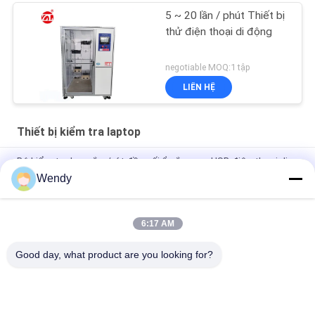
5 ~ 20 lần / phút Thiết bị
thử điện thoại di động
negotiable MOQ:1 tập
LIÊN HỆ
Thiết bị kiểm tra laptop
Bộ kiểm tra lực cắm/rút đầu nối ổ cắm sạc USB điện thoại di
động theo tiêu chuẩn USB-IF EIA-364-13 IEC 60512
Wendy
Máy kiểm tra tuổi thọ nút ba trục
6:17 AM
Bộ điều khiển lập trình nâng cao Bộ ba và khóa kiểm tra tuổi
thọ nút
Good day, what product are you looking for?
Danh mục phổ biến
Tất cả
các