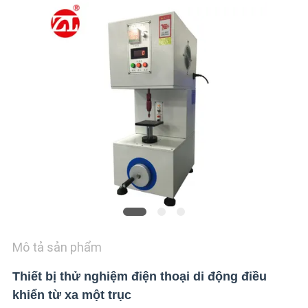
CHÚNG
TÔI
TIN
TỨC
YÊU
CẦU
BÁO
GIÁ
VR
Mô tả sản phẩm
SHOW
Thiết bị thử nghiệm điện thoại di động điều
khiển từ xa một trục