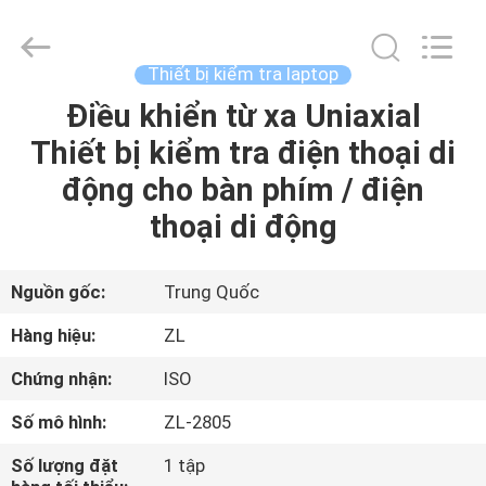
2026
Dongguan
Zhongli
Instrument
Technology
Thiết bị kiểm tra laptop
Co.,
Ltd..
Điều khiển từ xa Uniaxial
NHÀ
All
Rights
Reserved.
Thiết bị kiểm tra điện thoại di
CÁC
động cho bàn phím / điện
SẢN
thoại di động
PHẨM
Nguồn gốc:
Trung Quốc
VIDEO
Hàng hiệu:
ZL
Chứng nhận:
ISO
VỀ
Số mô hình:
ZL-2805
CHÚNG
TÔI
Số lượng đặt
1 tập