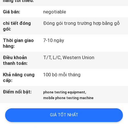
hàng tối thiểu:
Giá bán:
negotiable
THAM
QUAN
chi tiết đóng
Đóng gói trong trường hợp bằng gỗ
gói:
NHÀ
Thời gian giao
7-10 ngày
MÁY
hàng:
Điều khoản
T/T, L/C, Western Union
KIỂM
thanh toán:
SOÁT
Khả năng cung
100 bộ mỗi tháng
CHẤT
cấp:
LƯỢNG
Điểm nổi bật:
,
phone testing equipment
mobile phone testing machine
LIÊN
GIÁ TỐT NHẤT
HỆ