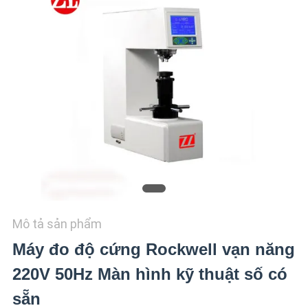
CHÚNG
TÔI
TIN
TỨC
YÊU
CẦU
BÁO
GIÁ
Mô tả sản phẩm
VR
Máy đo độ cứng Rockwell vạn năng
SHOW
220V 50Hz Màn hình kỹ thuật số có
sẵn