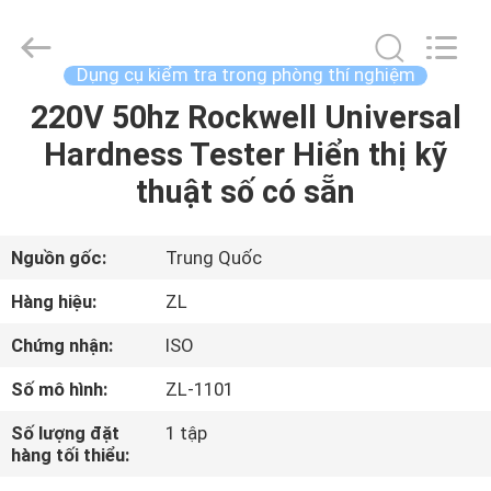
2026
Dongguan
Zhongli
Instrument
Technology
Dụng cụ kiểm tra trong phòng thí nghiệm
Co.,
Ltd..
220V 50hz Rockwell Universal
NHÀ
All
Rights
Reserved.
Hardness Tester Hiển thị kỹ
CÁC
thuật số có sẵn
SẢN
PHẨM
Nguồn gốc:
Trung Quốc
Hàng hiệu:
ZL
VIDEO
Chứng nhận:
ISO
Số mô hình:
ZL-1101
VỀ
CHÚNG
Số lượng đặt
1 tập
hàng tối thiểu:
TÔI