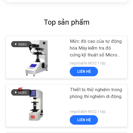
Top sản phẩm
Mức độ cao của tự động
hóa Máy kiểm tra độ
cứng kỹ thuật số Micro
Vickers
negotiable MOQ:1 tập
LIÊN HỆ
Thiết bị thử nghiệm trong
phòng thí nghiệm di động
negotiable MOQ:1 tập
LIÊN HỆ