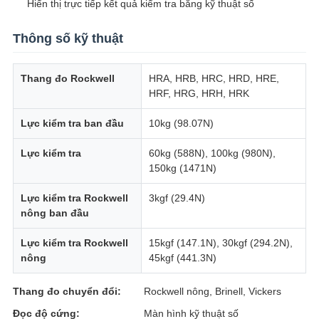
Hiển thị trực tiếp kết quả kiểm tra bằng kỹ thuật số
Thông số kỹ thuật
Thang đo Rockwell
HRA, HRB, HRC, HRD, HRE,
HRF, HRG, HRH, HRK
Lực kiểm tra ban đầu
10kg (98.07N)
Lực kiểm tra
60kg (588N), 100kg (980N),
150kg (1471N)
Lực kiểm tra Rockwell
3kgf (29.4N)
nông ban đầu
Lực kiểm tra Rockwell
15kgf (147.1N), 30kgf (294.2N),
nông
45kgf (441.3N)
Thang đo chuyển đổi:
Rockwell nông, Brinell, Vickers
Đọc độ cứng:
Màn hình kỹ thuật số