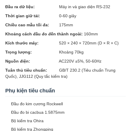
Đầu ra dữ liệu:
Máy in và giao diện RS-232
Thời gian giữ tải:
0-60 giây
Chiều cao mẫu tối đa:
175mm
Khoảng cách đầu đo đến thành ngoài:
160mm
Kích thước máy:
520 × 240 × 720mm (D × R × C)
Trọng lượng:
Khoảng 70kg
Nguồn điện:
AC220V ±5%, 50-60Hz
Tuân thủ tiêu chuẩn:
GB/T 230.2 (Tiêu chuẩn Trung
Quốc), JJG112 (Quy tắc kiểm tra)
Phụ kiện tiêu chuẩn
Đầu đo kim cương Rockwell
Đầu đo bi cacbua 1.5875mm
Bộ kiểm tra Ohira
Bộ kiểm tra Zhongping