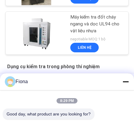
Máy kiểm tra đốt cháy
ngang và dọc UL94 cho
vật liệu nhựa
negotiable MOQ:1 bộ
LIÊN HỆ
Dụng cụ kiểm tra trong phòng thí nghiệm
SHBRV-187.5 Máy đo độ cứng Blovi kỹ thuật số
Fiona
YD-35 Máy kiểm tra độ cứng của máy tính bảng Lúa mì thức ăn
viên ngũ cốc
8:29 PM
Máy đo độ cứng điện Blovi HBRV-187.5
Good day, what product are you looking for?
Danh mục phổ biến
Tất cả