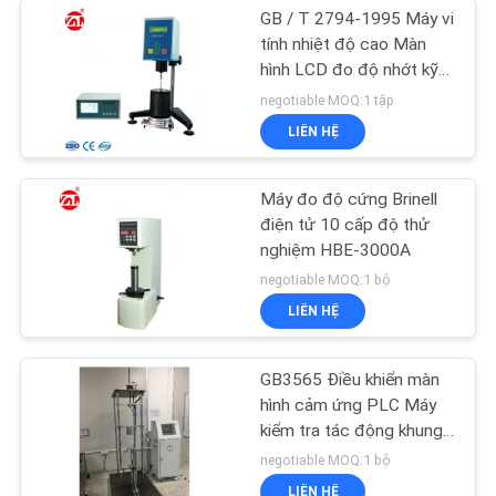
GB / T 2794-1995 Máy vi
tính nhiệt độ cao Màn
hình LCD đo độ nhớt kỹ
thuật số
negotiable MOQ:1 tập
LIÊN HỆ
Máy đo độ cứng Brinell
điện tử 10 cấp độ thử
nghiệm HBE-3000A
negotiable MOQ:1 bộ
LIÊN HỆ
GB3565 Điều khiển màn
hình cảm ứng PLC Máy
kiểm tra tác động khung
xe đạp Servo
negotiable MOQ:1 bộ
LIÊN HỆ