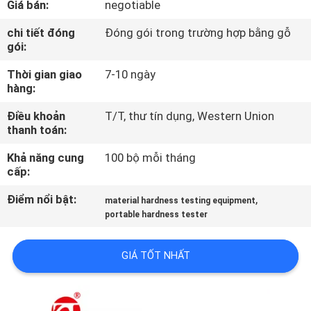
Giá bán:
negotiable
THAM
chi tiết đóng
Đóng gói trong trường hợp bằng gỗ
gói:
QUAN
Thời gian giao
7-10 ngày
NHÀ
hàng:
MÁY
Điều khoản
T/T, thư tín dụng, Western Union
thanh toán:
KIỂM
Khả năng cung
100 bộ mỗi tháng
SOÁT
cấp:
CHẤT
Điểm nổi bật:
,
material hardness testing equipment
LƯỢNG
portable hardness tester
GIÁ TỐT NHẤT
LIÊN
HỆ